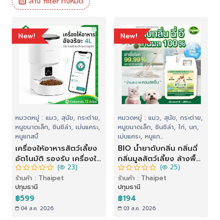
ล้าง filter ทั้งหมด
New!
New!
หมวดหมู่ : แมว, สุนัข, กระต่าย,
หมวดหมู่ : แมว, สุนัข, กระต่าย,
หนูขนาดเล็ก, ชินชิล่า, เม่นแคระ,
หนูขนาดเล็ก, ชินชิล่า, ไก่, นก,
หนูแกสบี้
เม่นแคระ, หนูแก...
เครื่องให้อาหารสัตว์เลี้ยง
BIO น้ำยาดับกลิ่น กลิ่นฉี่
อัตโนมัติ รองรับ เครื่องให้
กลิ่นมูลสัตว์เลี้ยง ล้างพื้น
(
23)
(
25)
อาหาร เครื่องให้อาหาร
กลิ่นฉี่ ทำความสะอาด
ร้านค้า : Thaipet
ร้านค้า : Thaipet
แมวอัตโนมัติ สําหรับสัตว์
ปราศจากเชื้อโรค กลิ่น
ปทุมธานี
ปทุมธานี
เลี้ยง
โอโซนบริสุทธิ์ 1,000 ml
฿599
฿194
04 ส.ค. 2026
03 ส.ค. 2026