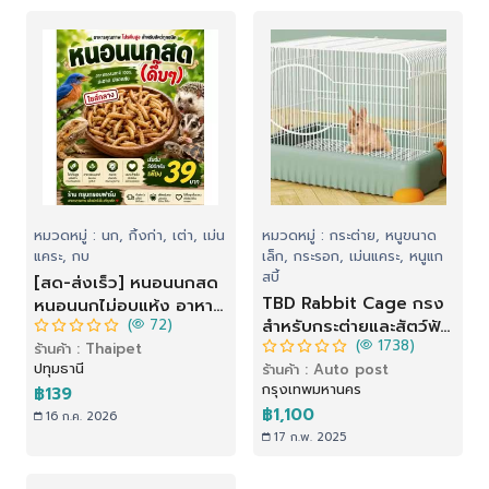
หมวดหมู่ : นก, กิ้งก่า, เต่า, เม่น
หมวดหมู่ : กระต่าย, หนูขนาด
แคระ, กบ
เล็ก, กระรอก, เม่นแคระ, หนูแก
สบี้
[สด-ส่งเร็ว] หนอนนกสด
TBD Rabbit Cage กรง
หนอนนกไม่อบแห้ง อาหาร
(
72)
สำหรับกระต่ายและสัตว์ฟัน
สัตว์เลี้ยง นก ปลา กิ้งก่า
(
1738)
แทะ
ร้านค้า : Thaipet
เม่นแคระ
ปทุมธานี
ร้านค้า : Auto post
กรุงเทพมหานคร
฿139
฿1,100
16 ก.ค. 2026
17 ก.พ. 2025