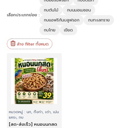
กบฮอร์นฟรอก
กบบัดเจท
กบต้นไม้
กบนมอเมซอน
เลือกประเภทย่อย :
กบแอฟริกันบลูฟรอก
กบทะเลทราย
กบไทย
เขียด
ล้าง filter ทั้งหมด
หมวดหมู่ : นก, กิ้งก่า, เต่า, เม่น
แคระ, กบ
[สด-ส่งเร็ว] หนอนนกสด