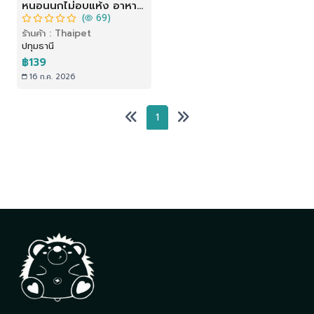
หนอนนกไม่อบแห้ง อาหาร
(
69)
สัตว์เลี้ยง นก ปลา กิ้งก่า
ร้านค้า : Thaipet
เม่นแคระ
ปทุมธานี
฿139
16 ก.ค. 2026
1