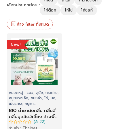
ไก่ชน
ไก่แจ้
ไก่วายดอท
เลือกประเภทย่อย :
ไก่ต๊อก
ไก่ไข่
ไก่ซิลกี้
ล้าง filter ทั้งหมด
New!
หมวดหมู่ : แมว, สุนัข, กระต่าย,
หนูขนาดเล็ก, ชินชิล่า, ไก่, นก,
เม่นแคระ, หนูแก...
BIO น้ำยาดับกลิ่น กลิ่นฉี่
กลิ่นมูลสัตว์เลี้ยง ล้างพื้น
(
22)
กลิ่นฉี่ ทำความสะอาด
ร้านค้า : Thaipet
ปราศจากเชื้อโรค กลิ่น