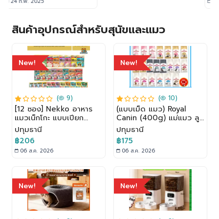
24 ก.พ. 2025
สินค้าอุปกรณ์สำหรับสุนัขและแมว
New!
New!
(
9)
(
10)
[12 ซอง] Nekko อาหาร
(แบบเม็ด แมว) Royal
แมวเน็กโกะ แบบเปียก
Canin (400g) แม่แมว ลูก
70g. สูตร ลูกแมว,เจลลี่,
แมว แมวโต ถึงแมวอายุ 7+
ปทุมธานี
ปทุมธานี
เกรวี่
ขึ้นไป
฿206
฿175
06 ส.ค. 2026
06 ส.ค. 2026
New!
New!