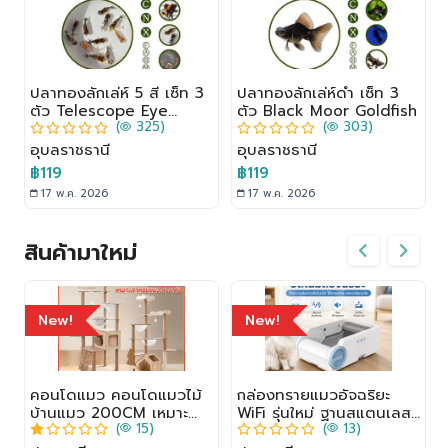
ปลาทองลักเล่ห์ 5 สี เซ็ท 3
ปลาทองลักเล่ห์ดำ เซ็ท 3
ตัว Telescope Eye
ตัว Black Moor Goldfish
(
325)
(
303)
Goldfish
อุบลราชธานี
อุบลราชธานี
฿119
฿119
17 พ.ค. 2026
17 พ.ค. 2026
สินค้ามาใหม่
New!
New!
คอนโดแมว คอนโดแมวไม้
กล่องทรายแมวอัจฉริยะ
บ้านแมว 200CM เหมาะ
WiFi รุ่นใหม่ ฐานสแตนเลส
(
15)
(
13)
สำหรับเลี้ยงน้องแมว 4-
เปิดปิดอัตโนมัติ ทำความ