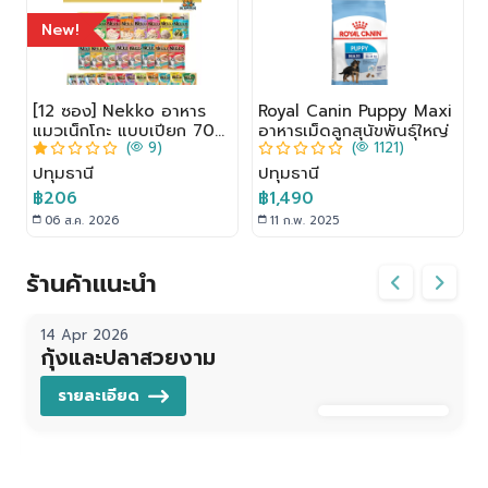
New!
[12 ซอง] Nekko อาหาร
Royal Canin Puppy Maxi
ก
แมวเน็กโกะ แบบเปียก 70g.
อาหารเม็ดลูกสุนัขพันธุ์ใหญ่
(
9)
(
1121)
+
สูตร ลูกแมว,เจลลี่, เกรวี่
ปทุมธานี
ปทุมธานี
฿206
฿1,490
06 ส.ค. 2026
11 ก.พ. 2025
ร้านค้าแนะนำ
14 Apr 2026
กุ้งและปลาสวยงาม
รายละเอียด