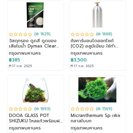
(
1629)
(
1668)
วัสดุกรอง ดูดสี ดูดของ
ถังคาร์บอนไดออกไซด์
เสียในน้ำ Dymax Clear
(CO2) อลูมิเนียม ใช้ทำ
Mix (100 Ml)
โซดา เกลียว CGA320 (4
กรุงเทพมหานคร
กรุงเทพมหานคร
L)
฿385
฿3,500
17 ก.พ. 2025
17 ก.พ. 2025
(
1693)
(
1569)
DOOA GLASS POT
Micranthemum Sp เพิล
SHIZUKU โหลแก้วพร้อมฝา
กลาสใบบก
ปิดสำหรับปลูกไม้ชื้น
กรุงเทพมหานคร
กรุงเทพมหานคร