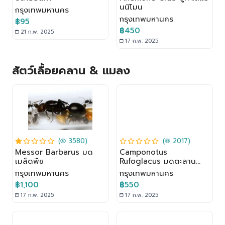
นนิโมน
กรุงเทพมหานคร
กรุงเทพมหานคร
฿95
฿450
21 ก.พ. 2025
17 ก.พ. 2025
สัตว์เลื้อยคลาน & แมลง
(
3580)
(
2017)
Messor Barbarus มด
Camponotus
เมล็ดพืช
Rufoglacus มดตะลาน
ปล้องขี้เถ้า
กรุงเทพมหานคร
กรุงเทพมหานคร
฿1,100
฿550
17 ก.พ. 2025
17 ก.พ. 2025