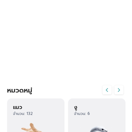
หมวดหมู่
แมว
งู
จำนวน: 132
จำนวน: 6