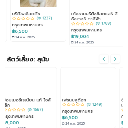
บริติชสก็อตติช
เด็กชายบริติชช็อตแฮร์ สี
(
1237)
ซิลเวอร์ ตาสีฟ้า
(
1789)
กรุงเทพมหานคร
กรุงเทพมหานคร
฿6,500
฿19,004
24 ก.พ. 2025
24 ก.พ. 2025
สัตว์เลี้ยง: สุนัข
เฟรนบลูด๊อก
ชิวาว่าขนยาวแท้สีเมอร์ไซส์
(
1249)
เล็ก
(
1216)
กรุงเทพมหานคร
กรุงเทพมหานคร
฿6,500
฿4,000
24 ก.พ. 2025