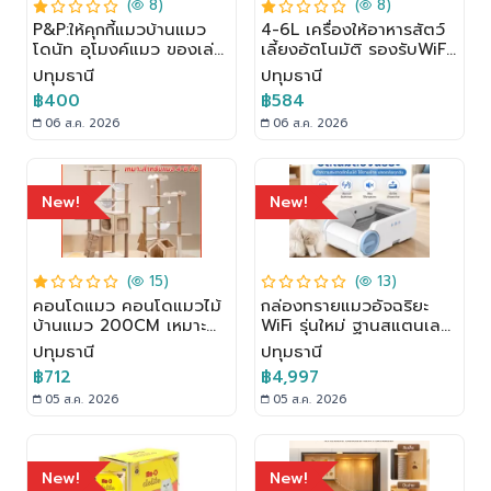
(
8)
(
8)
P&P:ให้คุกกี้แมวบ้านแมว
4-6L เครื่องให้อาหารสัตว์
โดนัท อุโมงค์แมว ของเล่น
เลี้ยงอัตโนมัติ รองรับWiFi
แมว ที่นอนแมว วัสดุแข็ง
& APP เครื่องให้อาหาร
ปทุมธานี
ปทุมธานี
แรงที่นอนแมว ของเล่น
เครื่องให้อาหารแมว
฿400
฿584
แมว
อัตโนมัติ สําหรับสัตว์เลี้ยง
06 ส.ค. 2026
06 ส.ค. 2026
New!
New!
(
15)
(
13)
คอนโดแมว คอนโดแมวไม้
กล่องทรายแมวอัจฉริยะ
บ้านแมว 200CM เหมาะ
WiFi รุ่นใหม่ ฐานสแตนเลส
สำหรับเลี้ยงน้องแมว 4-
เปิดปิดอัตโนมัติ ทำความ
ปทุมธานี
ปทุมธานี
6ตัว เสาลับเล็บ ขนาดใหญ่
สะอาดห้องน้ำแมว
฿712
฿4,997
สูง170CM
05 ส.ค. 2026
05 ส.ค. 2026
New!
New!