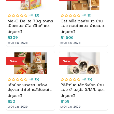
(
13)
(
11)
Me-O Delite 70g อาหาร
Cat Villa วิลล่าแมว บ้าน
เปียกแมว มีโอ ดีไลท์ แบบ
แมว คอนโดแมว บ้านแมว
ซอง 12/48ซอง รสอร่อย
กรงแมว ระบายอากาศได้ดี
ปทุมธานี
ปทุมธานี
Petus Kingkaew
ไม่ร้อน กรงแมว กรงแมว
฿309
฿1,606
แบบใหญ่ๆ
05 ส.ค. 2026
05 ส.ค. 2026
New!
New!
(
15)
(
16)
เสื้อน้องหมาลาย เครื่อง
P&P:ที่นอนสัตว์เลี้ยง บ้าน
ปรุงรส ผ้าไมโครสีสันสดใส
แมว บ้านสุนัข S/M/L นุ่ม
พร้อมส่ง
สบาย ที่นอนสัตว์เลี้ยง
ปทุมธานี
ปทุมธานี
ที่นอนแมว ด้านล่างมีกันลื่น
฿50
฿159
04 ส.ค. 2026
04 ส.ค. 2026