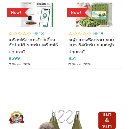
New!
New!
(
15)
(
14)
เครื่องให้อาหารสัตว์เลี้ยง
หญ้าแมวฟรีซดราย ขนม
อัตโนมัติ รองรับ เครื่องให้
แมว 640กรัม ขนมหญ้า
อาหาร เครื่องให้อาหารแมว
แมวบำรุงขน อกไก่ผสมต้น
ปทุมธานี
ปทุมธานี
อัตโนมัติ สําหรับสัตว์เลี้ยง
อ่อนข้าวสาลีฟรีซดราย
฿599
฿51
โปรตีนสูง
04 ส.ค. 2026
04 ส.ค. 2026