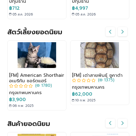
ิ
6ตัว เสาลับเล็บ ขนาดใหญ่
สะอาดห้องน้ำแมว
ปทุมธานี
ปทุมธานี
สูง170CM
฿712
฿4,997
05 ส.ค. 2026
05 ส.ค. 2026
สัตว์เลี้ยงยอดนิยม
[FM] American Shorthair
[FM] เต่าสายพันธุ์ ซูคาต้า
(
1375)
อเมริกัน ชอร์ตแฮร์
(
1780)
กรุงเทพมหานคร
กรุงเทพมหานคร
฿62,000
฿3,900
10 ก.พ. 2025
06 ก.พ. 2025
สินค้ายอดนิยม