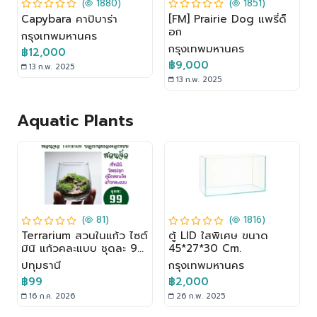
(
1880)
(
1851)
Capybara คาปิบาร่า
[FM] Prairie Dog แพรี่ด็
อก
กรุงเทพมหานคร
กรุงเทพมหานคร
฿12,000
฿9,000
13 ก.พ. 2025
13 ก.พ. 2025
Aquatic Plants
(
81)
(
1816)
Terrarium สวนในแก้ว ไซต์
ตู้ LID ใสพิเศษ ขนาด
มินิ แก้วคละแบบ ชุดละ 99
45*27*30 Cm.
บาท ซื้อ 2 แถมฟรี 1
ปทุมธานี
กรุงเทพมหานคร
฿99
฿2,000
16 ก.ค. 2026
26 ก.พ. 2025