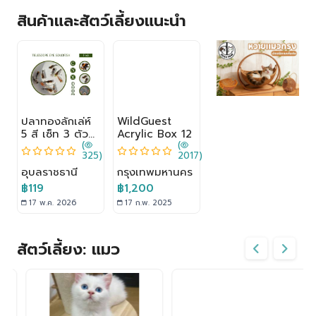
สินค้าและสัตว์เลี้ยงแนะนำ
ปลาทองลักเล่ห์
WildGuest
DOOA GLASS
I
5 สี เซ็ท 3 ตัว
Acrylic Box 12
POT SHIZUKU
(
(
(
Telescope Eye
โหลแก้วพร้อมฝา
58)
325)
2017)
1693)
Goldfish
ปิดสำหรับปลูกไม้
ร
อุบลราชธานี
กรุงเทพมหานคร
ชื้น
กรุงเทพมหานคร
ก
฿119
฿1,200
฿1,650
17 พ.ค. 2026
17 ก.พ. 2025
17 ก.พ. 2025
สัตว์เลี้ยง: แมว