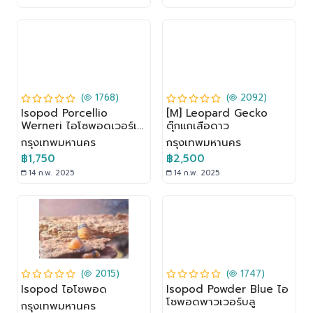
(
1768)
(
2092)
Isopod Porcellio
[M] Leopard Gecko
Werneri ไอโซพอดเวอร์เน
ตุ๊กแกเสือดาว
รี่
กรุงเทพมหานคร
กรุงเทพมหานคร
฿1,750
฿2,500
14 ก.พ. 2025
14 ก.พ. 2025
(
2015)
(
1747)
Isopod ไอโซพอด
Isopod Powder Blue ไอ
โซพอดพาวเวอร์บลู
กรุงเทพมหานคร