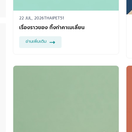
22 JUL, 2026
THAIPET
51
เรื่องราวของ กิ้งก่าคาเมเลี่ยน
อ่านเพิ่มเติม