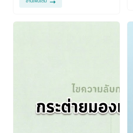
อ่านเพิ่มเติม